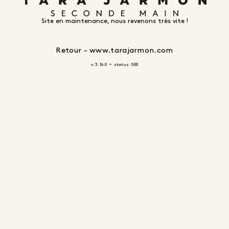
Site en maintenance, nous revenons très vite !
Retour - www.tarajarmon.com
-
v. 3.16.0
status: 500