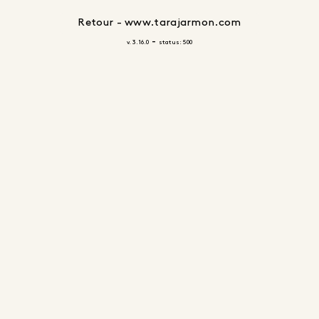
Retour - www.tarajarmon.com
-
v. 3.16.0
status: 500