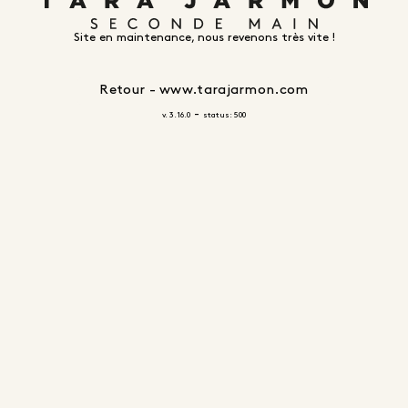
Site en maintenance, nous revenons très vite !
Retour - www.tarajarmon.com
-
v. 3.16.0
status: 500