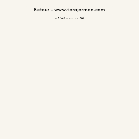
Retour - www.tarajarmon.com
-
v. 3.16.0
status: 500