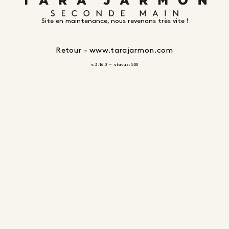
Site en maintenance, nous revenons très vite !
Retour - www.tarajarmon.com
-
v. 3.16.0
status: 500