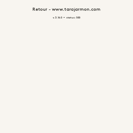
Retour - www.tarajarmon.com
-
v. 3.16.0
status: 500