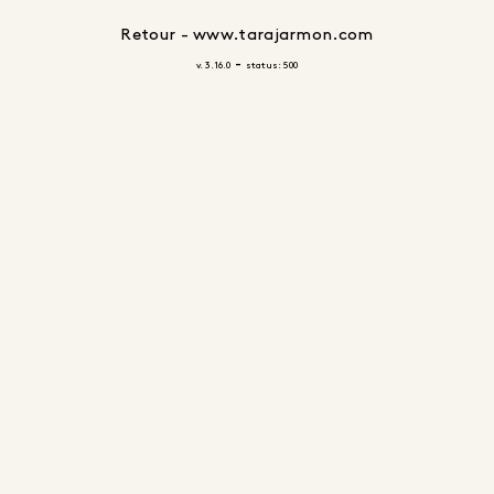
Retour - www.tarajarmon.com
-
v. 3.16.0
status: 500