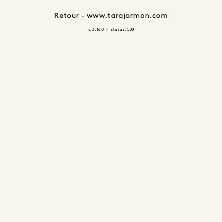
Retour - www.tarajarmon.com
-
v. 3.16.0
status: 500