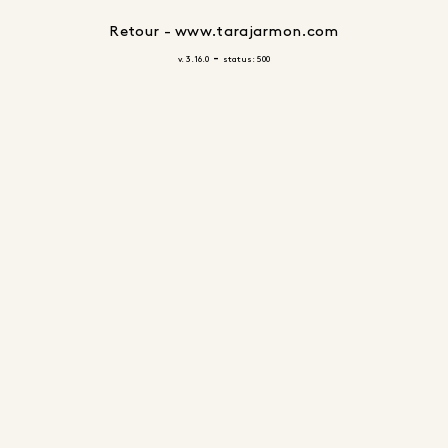
Retour - www.tarajarmon.com
-
v. 3.16.0
status: 500