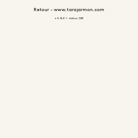
Retour - www.tarajarmon.com
-
v. 3.16.0
status: 500