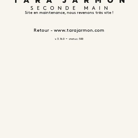
Site en maintenance, nous revenons très vite !
Retour - www.tarajarmon.com
-
v. 3.16.0
status: 500