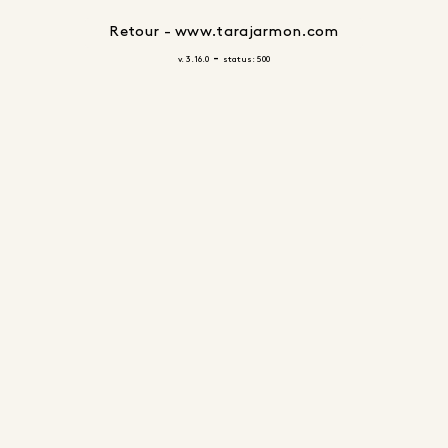
Retour - www.tarajarmon.com
-
v. 3.16.0
status: 500