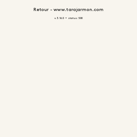
Retour - www.tarajarmon.com
-
v. 3.16.0
status: 500