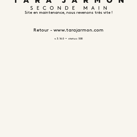
Site en maintenance, nous revenons très vite !
Retour - www.tarajarmon.com
-
v. 3.16.0
status: 500