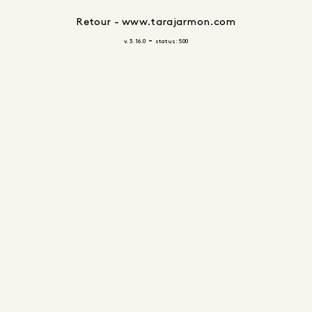
Retour - www.tarajarmon.com
-
v. 3.16.0
status: 500