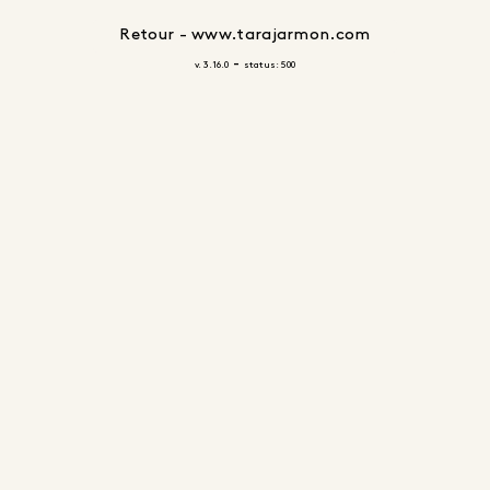
Retour - www.tarajarmon.com
-
v. 3.16.0
status: 500