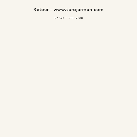
Retour - www.tarajarmon.com
-
v. 3.16.0
status: 500