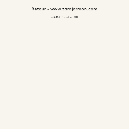
Retour - www.tarajarmon.com
-
v. 3.16.0
status: 500