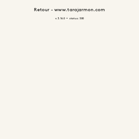
Retour - www.tarajarmon.com
-
v. 3.16.0
status: 500