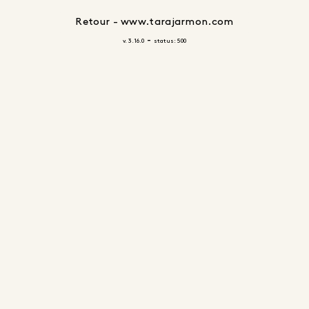
Retour - www.tarajarmon.com
-
v. 3.16.0
status: 500