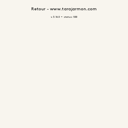
Retour - www.tarajarmon.com
-
v. 3.16.0
status: 500