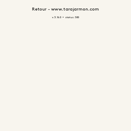
Retour - www.tarajarmon.com
-
v. 3.16.0
status: 500