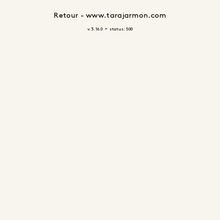
Retour - www.tarajarmon.com
-
v. 3.16.0
status: 500