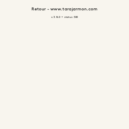
Retour - www.tarajarmon.com
-
v. 3.16.0
status: 500