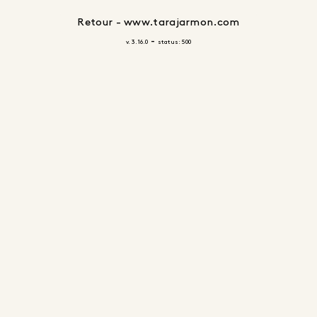
Retour - www.tarajarmon.com
-
v. 3.16.0
status: 500