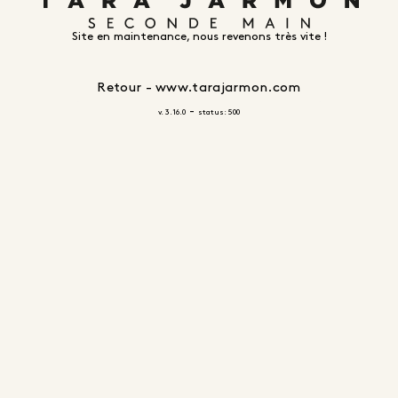
Site en maintenance, nous revenons très vite !
Retour - www.tarajarmon.com
-
v. 3.16.0
status: 500