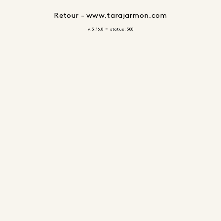
Retour - www.tarajarmon.com
-
v. 3.16.0
status: 500