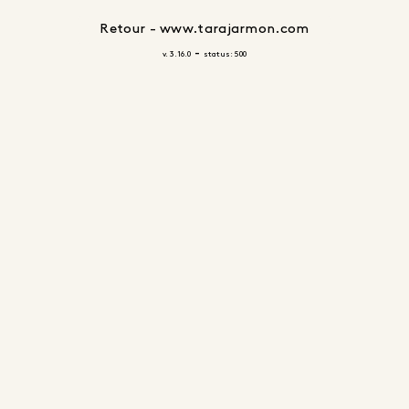
Retour - www.tarajarmon.com
-
v. 3.16.0
status: 500