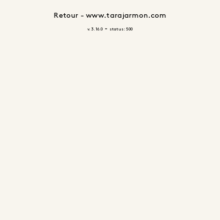
Retour - www.tarajarmon.com
-
v. 3.16.0
status: 500