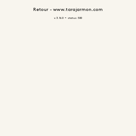
Retour - www.tarajarmon.com
-
v. 3.16.0
status: 500