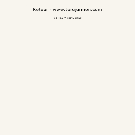
Retour - www.tarajarmon.com
-
v. 3.16.0
status: 500