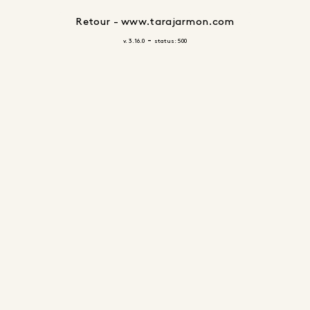
Retour - www.tarajarmon.com
-
v. 3.16.0
status: 500