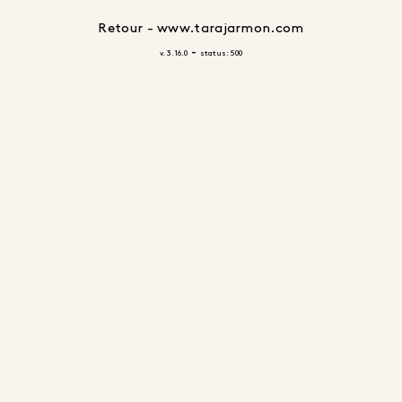
Retour - www.tarajarmon.com
-
v. 3.16.0
status: 500