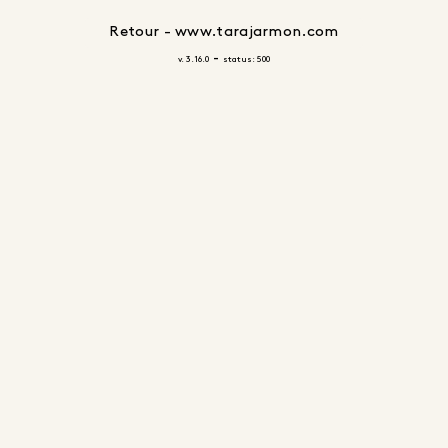
Retour - www.tarajarmon.com
-
v. 3.16.0
status: 500