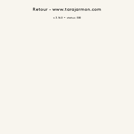
Retour - www.tarajarmon.com
-
v. 3.16.0
status: 500