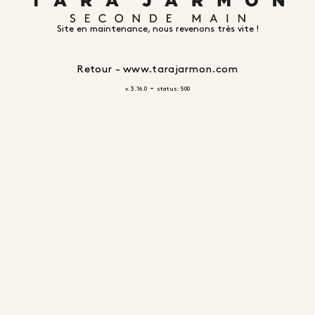
Site en maintenance, nous revenons très vite !
Retour - www.tarajarmon.com
-
v. 3.16.0
status: 500