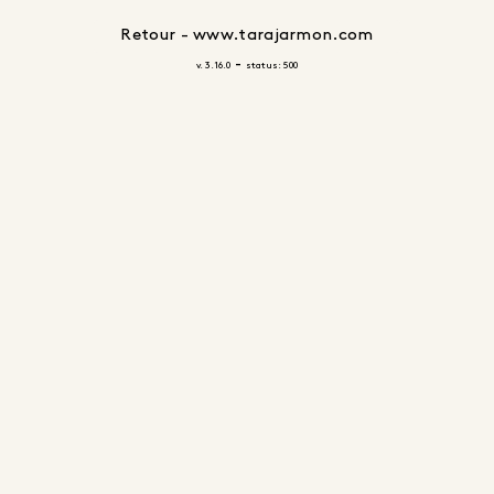
Retour - www.tarajarmon.com
-
v. 3.16.0
status: 500