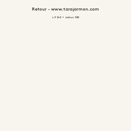
Retour - www.tarajarmon.com
-
v. 3.16.0
status: 500