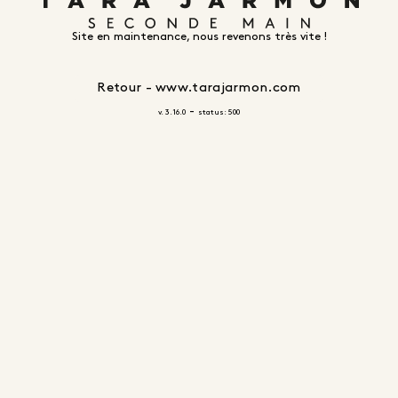
Site en maintenance, nous revenons très vite !
Retour - www.tarajarmon.com
-
v. 3.16.0
status: 500