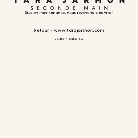
Site en maintenance, nous revenons très vite !
Retour - www.tarajarmon.com
-
v. 3.16.0
status: 500