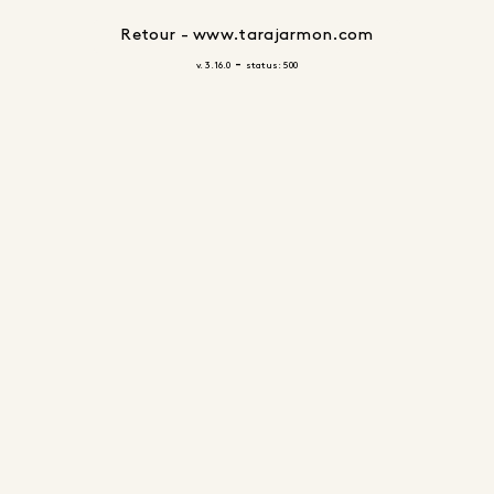
Retour - www.tarajarmon.com
-
v. 3.16.0
status: 500