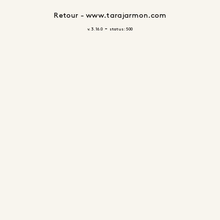
Retour - www.tarajarmon.com
-
v. 3.16.0
status: 500