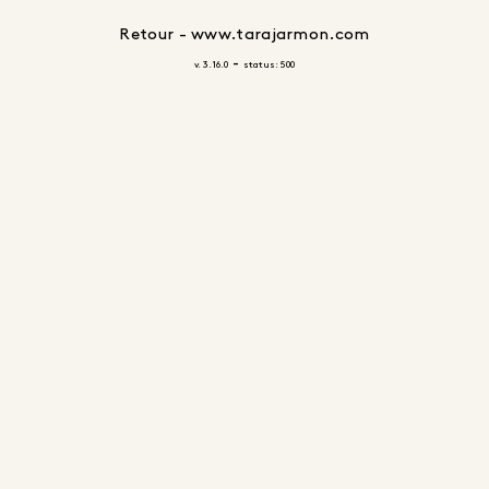
Retour - www.tarajarmon.com
-
v. 3.16.0
status: 500