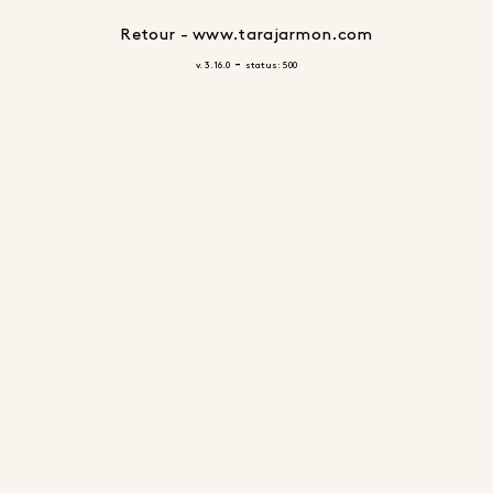
Retour - www.tarajarmon.com
-
v. 3.16.0
status: 500