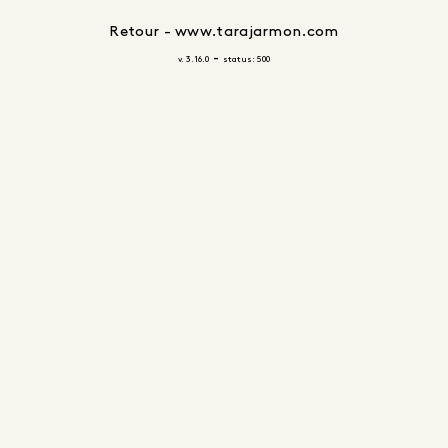
Retour - www.tarajarmon.com
-
v. 3.16.0
status: 500