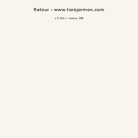
Retour - www.tarajarmon.com
-
v. 3.16.0
status: 500