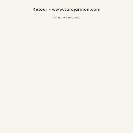
Retour - www.tarajarmon.com
-
v. 3.16.0
status: 500