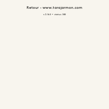
Retour - www.tarajarmon.com
-
v. 3.16.0
status: 500