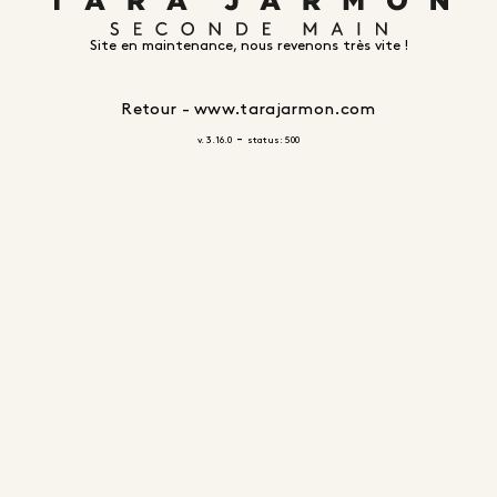
Site en maintenance, nous revenons très vite !
Retour - www.tarajarmon.com
-
v. 3.16.0
status: 500