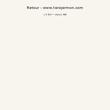
Retour - www.tarajarmon.com
-
v. 3.16.0
status: 500